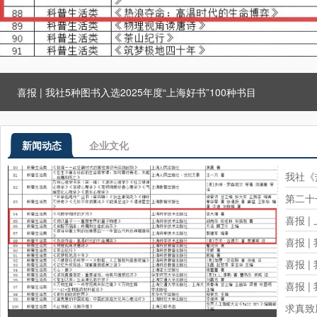
喜报 | 我社5种图书入选2025年度“上海好书”100种书目
新闻动态
企业文化
我社《
第二十
喜报 
喜报 |
喜报 
喜报 
求真致