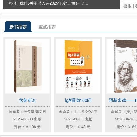
喜报 | 我社5种图书入选2025年度“上海好书”...
喜报 
喜报 
新书推荐
重点推荐
党参专论
IgA肾病100问
阿基米德——科
著译者：张俊华 郑文科
著译者：丁小强 张宏 主
著译者：[美]尼
2026-06-30 出版
2026-06-30 出版
2026-06-30
定价：￥ 198 元
定价：￥ 48 元
定价：￥ 69