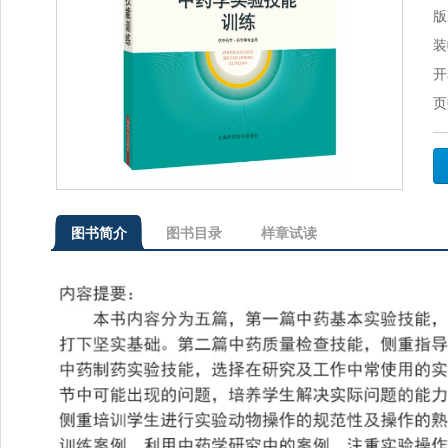
版
装
开
页
图书简介
图书目录
样章试读