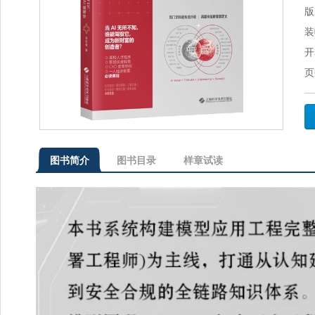
版
装
开
页
图书简介
图书目录
样章试读