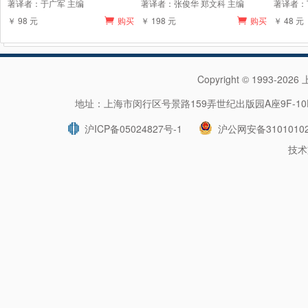
著译者：于广军 主编
著译者：张俊华 郑文科 主编
著译者：
￥ 98 元
购买
￥ 198 元
购买
￥ 48 元
Copyright © 1993-202
地址：上海市闵行区号景路159弄世纪出版园A座9F-10F 
沪ICP备05024827号-1
沪公网安备31010102
技术