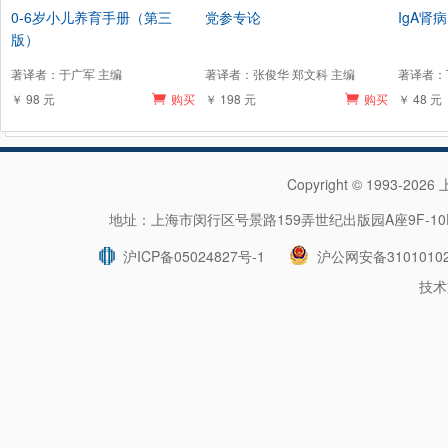
0-6岁小儿养育手册（第三
党参专论
IgA肾病
版）
著译者：于广军 主编
著译者：张俊华 郑文科 主编
著译者：
￥ 98 元
购买
￥ 198 元
购买
￥ 48 元
Copyright © 1993-202
地址：上海市闵行区号景路159弄世纪出版园A座9F-10F 
沪ICP备05024827号-1
沪公网安备31010102
技术