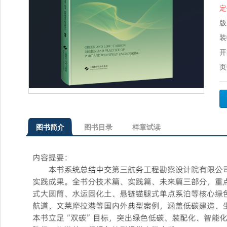
定
版
装
开
页
图书简介
图书目录
样章试读