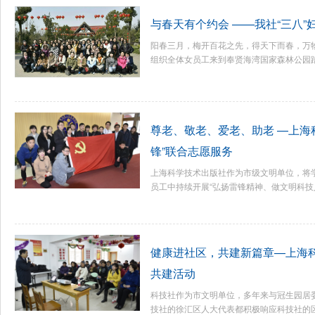
与春天有个约会 ——我社“三八”
阳春三月，梅开百花之先，得天下而春，万物
组织全体女员工来到奉贤海湾国家森林公园踏青
尊老、敬老、爱老、助老 —上海
锋”联合志愿服务
上海科学技术出版社作为市级文明单位，将
员工中持续开展“弘扬雷锋精神、做文明科技人”
健康进社区，共建新篇章—上海
共建活动
科技社作为市文明单位，多年来与冠生园居
技社的徐汇区人大代表都积极响应科技社的区