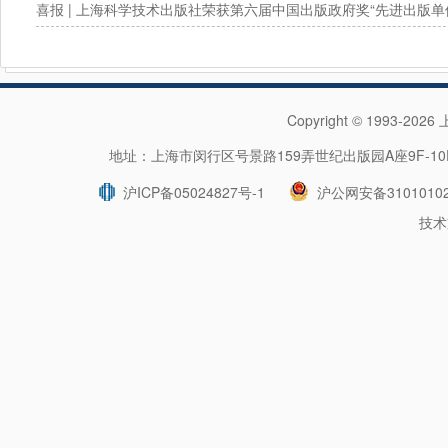
年度提名图书！
喜报 | 上海科学技术出版社荣获第六届中国出版政府奖“先进出版单
Copyright © 1993-202
地址：上海市闵行区号景路159弄世纪出版园A座9F-10F 
沪ICP备05024827号-1
沪公网安备31010102
技术