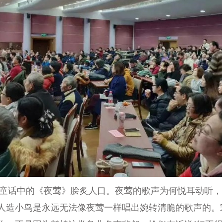
话中的《夜莺》脍炙人口。夜莺的歌声为何悦耳动听，
人造小鸟是永远无法像夜莺一样唱出婉转清脆的歌声的。宋