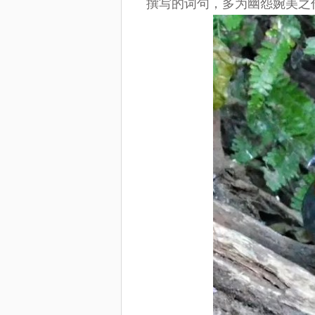
撰写的词句，多为幽怨婉美之