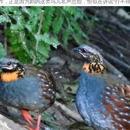
作，正是因为鹧鸪这类鸟儿名声悲怨，恰似在诉说“行不得