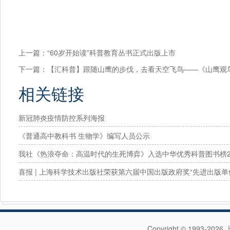
上一篇：
“60岁开始读”科普教育丛书正式出版上市
下一篇：
【汇科普】跟随山鹰的步伐，去看天空飞鸟——《山鹰观
相关链接
新冠肺炎疫情防控系列海报
《普通高中教科书 生物学》编写人员公示
我社《热浪夺命：高温时代的生死博弈》入选中华优秀科普图书榜2
喜报 | 上海科学技术出版社荣获第六届中国出版政府奖“先进出版单
Copyright © 1993-202