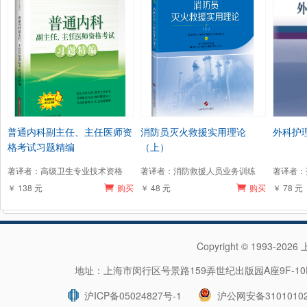
普通内科副主任、主任医师资
消防员灭火救援实用理论
外科护
格考试习题精编
（上）
著译者：高级卫生专业技术资格
著译者：消防救援人员业务训练
著译者：
￥ 138 元
购买
￥ 48 元
购买
￥ 78 元
Copyright © 1993-202
地址：上海市闵行区号景路159弄世纪出版园A座9F-10F 
沪ICP备05024827号-1
沪公网安备31010102