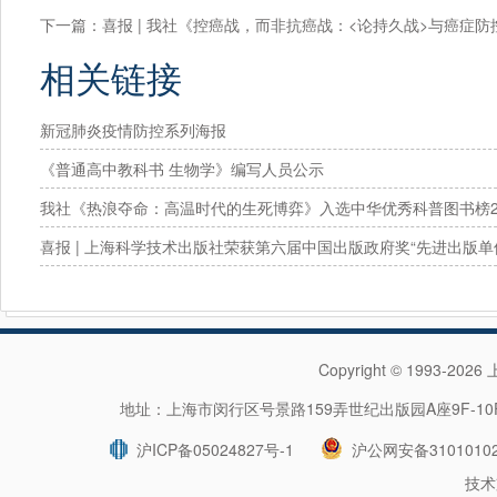
下一篇：
喜报 | 我社《控癌战，而非抗癌战：<论持久战>与癌症防
相关链接
新冠肺炎疫情防控系列海报
《普通高中教科书 生物学》编写人员公示
我社《热浪夺命：高温时代的生死博弈》入选中华优秀科普图书榜2
提名图书！
喜报 | 上海科学技术出版社荣获第六届中国出版政府奖“先进出版单
Copyright © 1993-202
地址：上海市闵行区号景路159弄世纪出版园A座9F-10F 
沪ICP备05024827号-1
沪公网安备31010102
技术