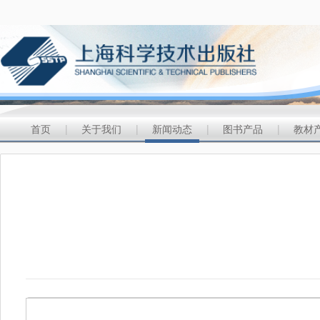
首页
|
关于我们
|
新闻动态
|
图书产品
|
教材