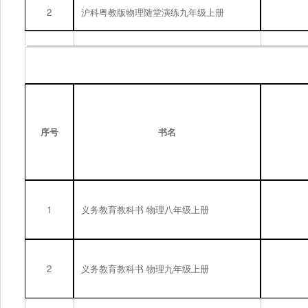
2
沪科粤教版物理随堂演练九年级上册
序号
书名
1
义务教育教科书 物理八年级上册
2
义务教育教科书 物理九年级上册