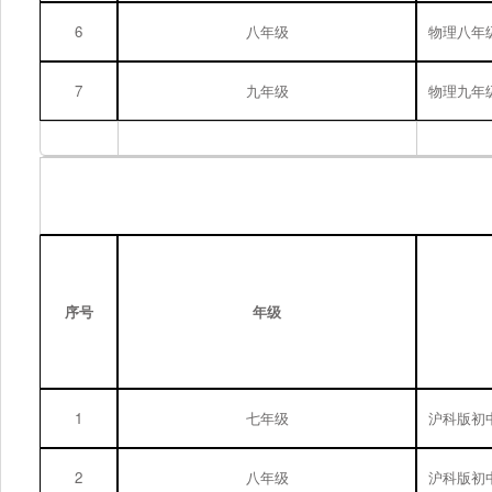
6
八年级
物理八年
7
九年级
物理九年
序号
年级
1
七年级
沪科版初
2
八年级
沪科版初