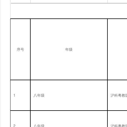
序号
年级
1
八年级
沪科粤教
2
八年级
沪科粤教