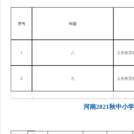
序号
年级
1
八
义务教育
2
九
义务教育
河南2021秋中