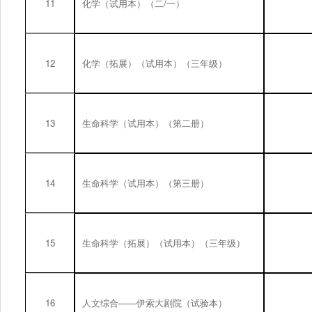
11
化学（试用本）（二/一）
12
化学（拓展）（试用本）（三年级）
13
生命科学（试用本）（第二册）
14
生命科学（试用本）（第三册）
15
生命科学（拓展）（试用本）（三年级）
16
人文综合——伊索大剧院（试验本）