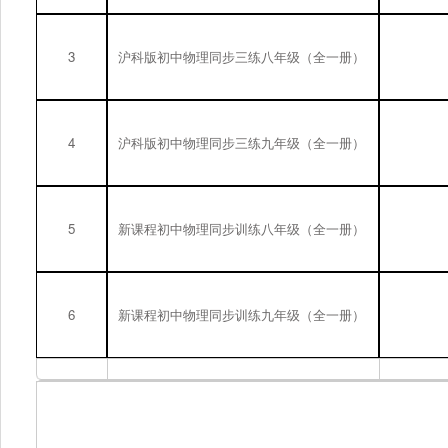
3
沪科版初中物理同步三练八年级（全一册）
4
沪科版初中物理同步三练九年级（全一册）
5
新课程初中物理同步训练八年级（全一册）
6
新课程初中物理同步训练九年级（全一册）