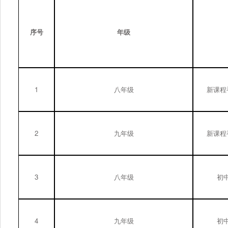
序号
年级
1
八年级
新课程
2
九年级
新课程
3
八年级
初
4
九年级
初