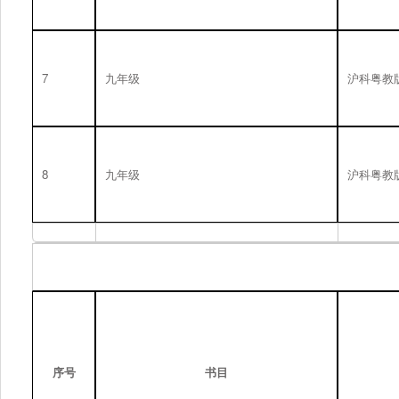
7
九年级
沪科粤教
8
九年级
沪科粤教
序号
书目