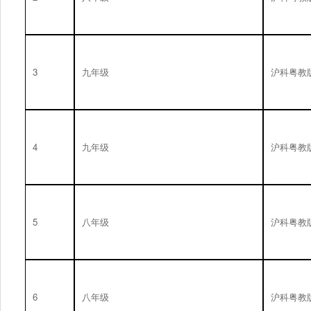
3
九年级
沪科粤教
4
九年级
沪科粤教
5
八年级
沪科粤教
6
八年级
沪科粤教