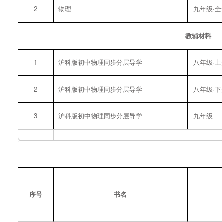
2
物理
九年级·
教辅材料
1
沪科版初中物理同步分层导学
八年级·上
2
沪科版初中物理同步分层导学
八年级·下
3
沪科版初中物理同步分层导学
九年级
序号
书名