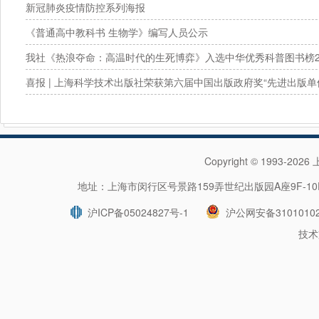
新冠肺炎疫情防控系列海报
《普通高中教科书 生物学》编写人员公示
我社《热浪夺命：高温时代的生死博弈》入选中华优秀科普图书榜20
年度提名图书！
喜报 | 上海科学技术出版社荣获第六届中国出版政府奖“先进出版单
Copyright © 1993-202
地址：上海市闵行区号景路159弄世纪出版园A座9F-10F 
沪ICP备05024827号-1
沪公网安备31010102
技术