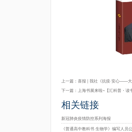
上一篇：
喜报 | 我社《抗疫·安心—
下一篇：
上海书展来啦~【汇科普・读书
相关链接
新冠肺炎疫情防控系列海报
《普通高中教科书 生物学》编写人员