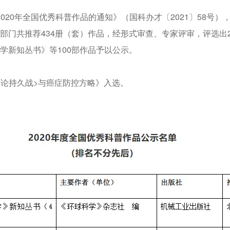
0年全国优秀科普作品的通知》（国科办才〔2021〕58号），
门共推荐434册（套）作品，经形式审查、专家评审，评选出20
学新知丛书》等100部作品予以公示。
论持久战>与癌症防控方略》入选。