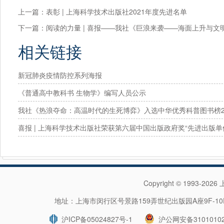
上一篇：
表彰 | 上海科学技术出版社2021年度先进名单
下一篇：
阅读的力量 | 喜报——我社《巨浪来袭——海面上升与
相关链接
新冠肺炎疫情防控系列海报
《普通高中教科书 生物学》编写人员公示
我社《热浪夺命：高温时代的生死博弈》入选中华优秀科普图书榜20
年度提名图书！
喜报 | 上海科学技术出版社荣获第六届中国出版政府奖“先进出版单
Copyright © 1993-202
地址：上海市闵行区号景路159弄世纪出版园A座9F-10F 
沪ICP备05024827号-1
沪公网安备31010102