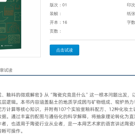
版次：01
印次
装帧：
纸
开本：16
字
页数：
点击试读
章试读