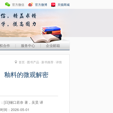
官方微信
官方微博
天猫商城
权合作
|
服务中心
|
企业邮箱
首页
·
图书产品
·
新书推荐
· 详情
、釉料的微观解密
：[日]樋口若奈 著，吴昊 译
时间：2026-05-01