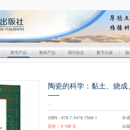
|
图书产品
|
教材产品
|
期刊杂志
|
数字出版
|
版
陶瓷的科学：黏土、烧成
...
ISBN：978-7-5478-7568-1
作者
定价：￥168 元
出版