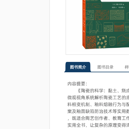
图书简介
图书目录
样