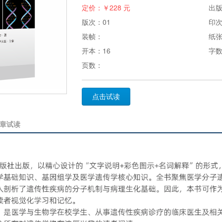
定价：￥228 元
出版
版次：01
印次
装帧：
纸
开本：16
字
页数：
点击试读
章试读