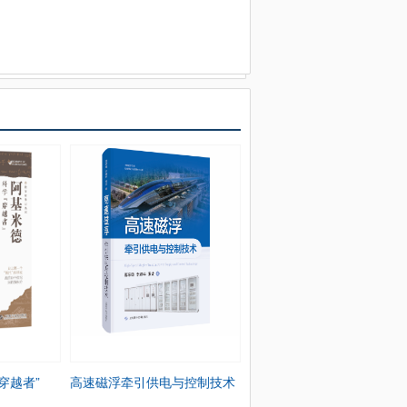
穿越者”
高速磁浮牵引供电与控制技术