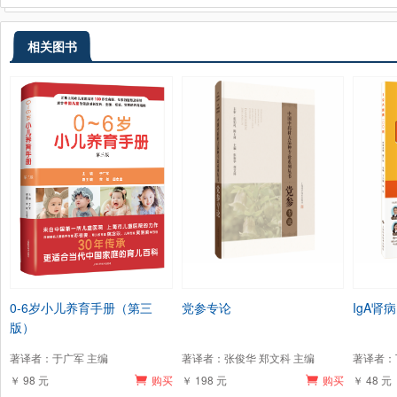
相关图书
0-6岁小儿养育手册（第三
党参专论
IgA肾病
版）
著译者：于广军 主编
著译者：张俊华 郑文科 主编
著译者：
￥ 98 元
购买
￥ 198 元
购买
￥ 48 元