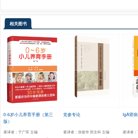
相关图书
0-6岁小儿养育手册（第三
党参专论
IgA肾病
版）
著译者：于广军 主编
著译者：张俊华 郑文科 主编
著译者：