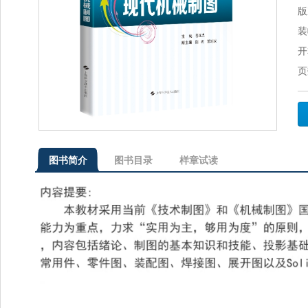
版
装
开
页
图书简介
图书目录
样章试读