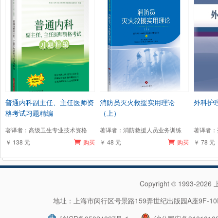
普通内科副主任、主任医师资
消防员灭火救援实用理论
外科护
格考试习题精编
（上）
著译者：高级卫生专业技术资格
著译者：消防救援人员业务训练
著译者：
￥ 138 元
购买
￥ 48 元
购买
￥ 78 元
Copyright © 1993-202
地址：上海市闵行区号景路159弄世纪出版园A座9F-10F 