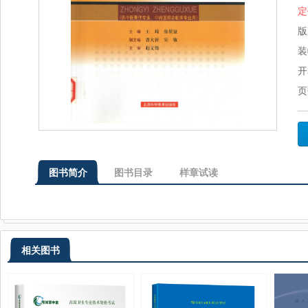
定
版
装
开
页
图书简介
图书目录
样章试读
相关图书