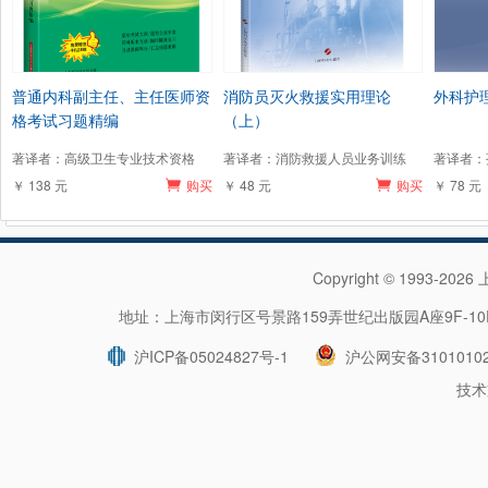
普通内科副主任、主任医师资
消防员灭火救援实用理论
外科护
格考试习题精编
（上）
著译者：高级卫生专业技术资格
著译者：消防救援人员业务训练
著译者：
￥ 138 元
购买
￥ 48 元
购买
￥ 78 元
Copyright © 1993-202
地址：上海市闵行区号景路159弄世纪出版园A座9F-10F 
沪ICP备05024827号-1
沪公网安备31010102
技术