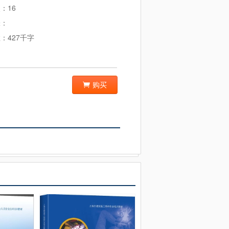
：16
张：
：427千字
购买