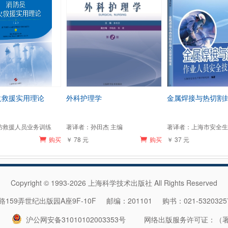
火救援实用理论
外科护理学
金属焊接与热切割
防救援人员业务训练
著译者：孙田杰 主编
著译者：上海市安全生
购买
￥ 78 元
购买
￥ 37 元
Copyright © 1993-2026 上海科学技术出版社 All Rights Reserved
59弄世纪出版园A座9F-10F 邮编：201101 购书：021-532032
沪公网安备31010102003353号
网络出版服务许可证：（署