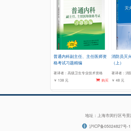
普通内科副主任、主任医师资
消防员灭
格考试习题精编
（上）
著译者：高级卫生专业技术资格
著译者：消
￥ 138 元
购买
￥ 48 元
地址：上海市闵行区号景路1
沪ICP备05024827号-1