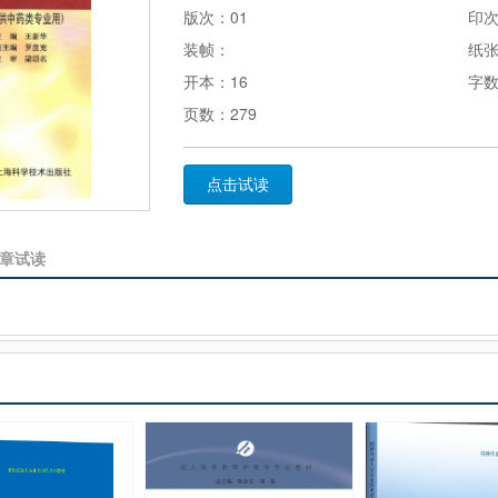
版次：01
印次
装帧：
纸
开本：16
字数
页数：279
点击试读
章试读